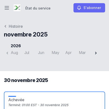
S'abonner
État du service
Ouvrir le menu principal
État du service
Histoire
novembre 2025
2026
Aug
Jul
Jun
May
Apr
Mar
Feb
J
30 novembre 2025
Achevée
Terminé:
01:00 EST - 30 novembre 2025